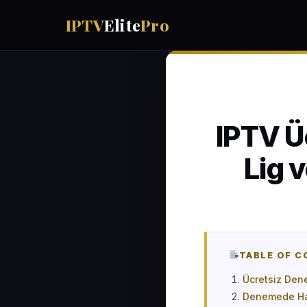
IPTV
Elite
Pro
IPTV Ü
Lig 
TABLE OF 
Ücretsiz Den
Denemede Han