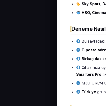
Sky Sport, 
HBO, Cinema
Deneme Nasıl 
Bu sayfadaki
E-posta adre
Birkaç dakik
Cihazınıza uy
Smarters Pro
(i
M3U URL’yi uy
Türkiye
grubu