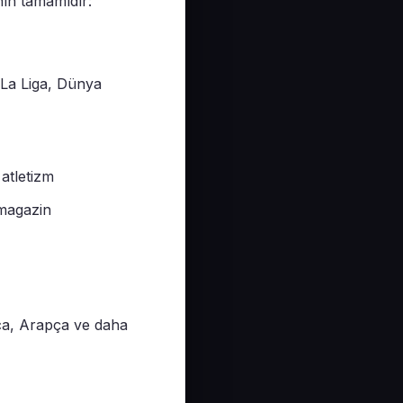
nın tamamıdır:
 La Liga, Dünya
atletizm
 magazin
ca, Arapça ve daha