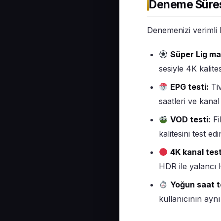
Deneme Süresi
Denemenizi verimli 
Süper Lig ma
sesiyle 4K kalite
EPG testi:
Tiv
saatleri ve kana
VOD testi:
Fi
kalitesini test edi
4K kanal test
HDR ile yalancı 
Yoğun saat t
kullanıcının aynı