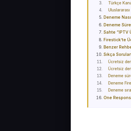
Türkçe Kana
Uluslararası 
Deneme Nasıl
Deneme Süres
Sahte “IPTV Ü
Firestick’te
Benzer Rehbe
Sıkça Sorula
Ücretsiz den
Ücretsiz de
Deneme süre
Deneme Fires
Deneme sıras
One Respon