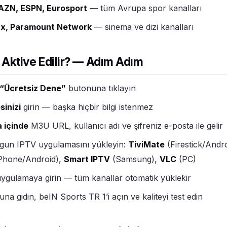
DAZN, ESPN, Eurosport
— tüm Avrupa spor kanalları
x, Paramount Network
— sinema ve dizi kanalları
Aktive Edilir? — Adım Adım
“Ücretsiz Dene”
butonuna tıklayın
sinizi
girin — başka hiçbir bilgi istenmez
a içinde
M3U URL, kullanıcı adı ve şifreniz e-posta ile gelir
gun IPTV uygulamasını yükleyin:
TiviMate
(Firestick/Andr
Phone/Android),
Smart IPTV
(Samsung),
VLC
(PC)
gulamaya girin — tüm kanallar otomatik yükleƙir
na gidin, beIN Sports TR 1’i açın ve kaliteyi test edin