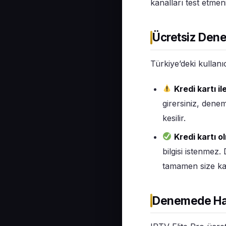
kanalları test etmen
Ücretsiz Den
Türkiye’deki kullanıc
Kredi kartı i
girersiniz, dene
kesilir.
Kredi kartı 
bilgisi istenmez
tamamen size kal
Denemede Han