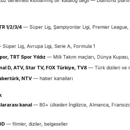
tsiz denemesi kısıtlanmış bir katalog değil — Diamond planı
TR 1/2/3/4
— Süper Lig, Şampiyonlar Ligi, Premier League,
Süper Lig, Avrupa Ligi, Serie A, Formula 1
por, TRT Spor Yıldız
— Milli Takım maçları, Dünya Kupası, 
al D, ATV, Star TV, FOX Türkiye, TV8
— Türk dizileri ve
abertürk, NTV
— haber kanalları
k
lararası kanal
— 80+ ülkeden İngilizce, Almanca, Fransız
OD
— filmler, diziler, belgeseller