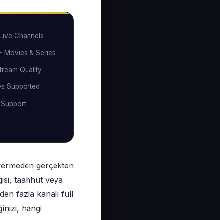
Live Channels
 Movies & Series
tream Quality
es Supported
 Support
ı vermeden gerçekten
gisi, taahhüt veya
n fazla kanalı full
inizi, hangi