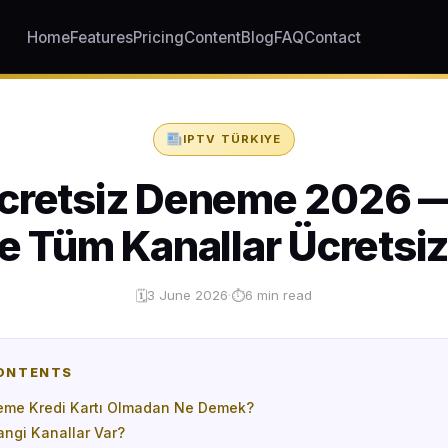
Home
Features
Pricing
Content
Blog
FAQ
Contact
IPTV TÜRKIYE
cretsiz Deneme 2026 
ve Tüm Kanallar Ücretsiz
3 June 2026
·
6 min read
🗓
⏱
CONTENTS
eme Kredi Kartı Olmadan Ne Demek?
gi Kanallar Var?