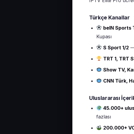
IPTV Elite Pro ücre
Türkçe Kanallar
beIN Sports 
Kupası
S Sport 1/2
— 
TRT 1, TRT S
Show TV, Kan
CNN Türk, H
Uluslararası İçeri
45.000+ ulus
fazlası
200.000+ V