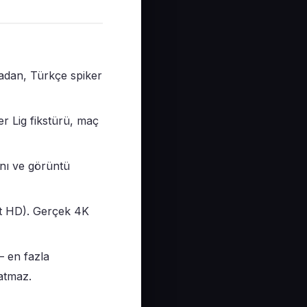
adan, Türkçe spiker
r Lig fikstürü, maç
ını ve görüntü
rt HD). Gerçek 4K
— en fazla
şatmaz.