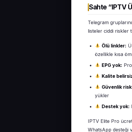
Sahte “IPTV Ü
Telegram gruplarınd
listeler ciddi riskler t
Ölü linkler:
Üc
özellikle kısa ö
EPG yok:
Prog
Kalite belirsi
Güvenlik risk
yükler
Destek yok:
IPTV Elite Pro ücret
WhatsApp desteği ve