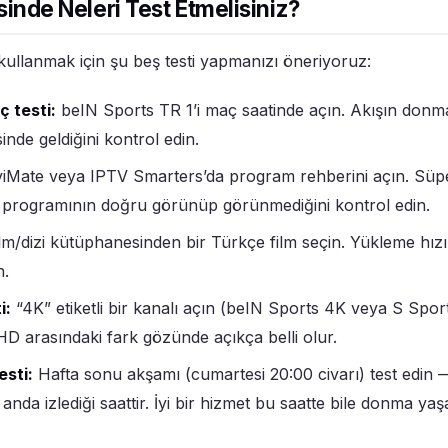
nde Neleri Test Etmelisiniz?
kullanmak için şu beş testi yapmanızı öneriyoruz:
ç testi:
beIN Sports TR 1’i maç saatinde açın. Akışın donm
sinde geldiğini kontrol edin.
iMate veya IPTV Smarters’da program rehberini açın. Süpe
l programının doğru görünüp görünmediğini kontrol edin.
lm/dizi kütüphanesinden bir Türkçe film seçin. Yükleme hız
n.
i:
“4K” etiketli bir kanalı açın (beIN Sports 4K veya S Spo
HD arasındaki fark gözünde açıkça belli olur.
esti:
Hafta sonu akşamı (cumartesi 20:00 civarı) test edin 
 anda izlediği saattir. İyi bir hizmet bu saatte bile donma ya