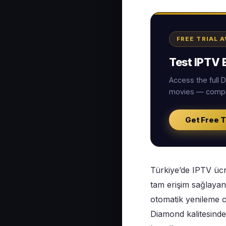
FREE TRIAL 
Test IPTV E
Access the full
movies — comple
Get Free T
Türkiye’de IPTV ücr
tam erişim sağlayan 
otomatik yenileme o
Diamond kalitesinde 