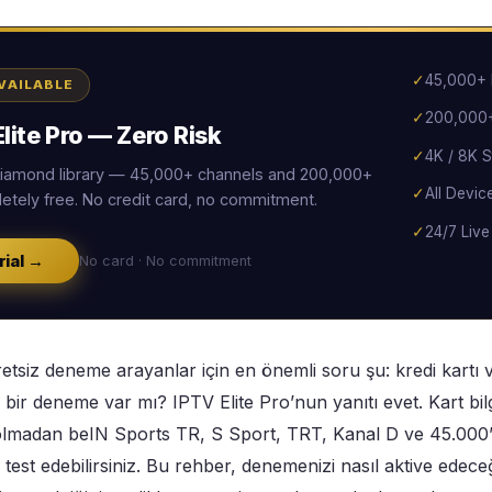
✓
45,000+ 
AVAILABLE
✓
200,000+
lite Pro — Zero Risk
✓
4K / 8K S
 Diamond library — 45,000+ channels and 200,000+
✓
All Devic
tely free. No credit card, no commitment.
✓
24/7 Live
rial →
No card · No commitment
etsiz deneme arayanlar için en önemli soru şu: kredi kart
bir deneme var mı? IPTV Elite Pro’nun yanıtı evet. Kart bil
lmadan beIN Sports TR, S Sport, TRT, Kanal D ve 45.000’de
test edebilirsiniz. Bu rehber, denemenizi nasıl aktive edeceğ