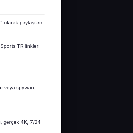
” olarak paylaşılan
ports TR linkleri
re veya spyware
pı, gerçek 4K, 7/24