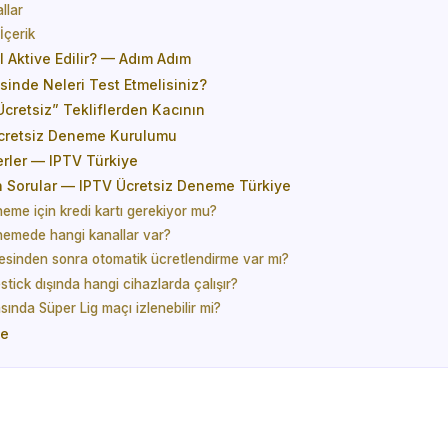
llar
İçerik
 Aktive Edilir? — Adım Adım
inde Neleri Test Etmelisiniz?
cretsiz” Tekliflerden Kacının
 Ücretsiz Deneme Kurulumu
rler — IPTV Türkiye
n Sorular — IPTV Ücretsiz Deneme Türkiye
eme için kredi kartı gerekiyor mu?
nemede hangi kanallar var?
sinden sonra otomatik ücretlendirme var mı?
tick dışında hangi cihazlarda çalışır?
ında Süper Lig maçı izlenebilir mi?
se