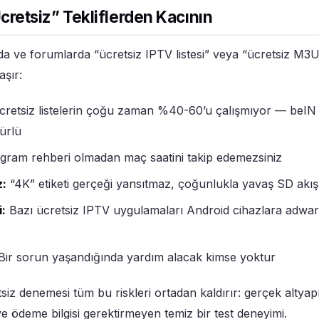
cretsiz” Tekliflerden Kacının
a ve forumlarda “ücretsiz IPTV listesi” veya “ücretsiz M3U
aşır:
retsiz listelerin çoğu zaman %40-60’u çalışmıyor — beIN S
mürlü
ram rehberi olmadan maç saatini takip edemezsiniz
z:
“4K” etiketi gerçeği yansıtmaz, çoğunlukla yavaş SD akış
i:
Bazı ücretsiz IPTV uygulamaları Android cihazlara adwa
Bir sorun yaşandığında yardım alacak kimse yoktur
siz denemesi tüm bu riskleri ortadan kaldırır: gerçek altya
 ödeme bilgisi gerektirmeyen temiz bir test deneyimi.