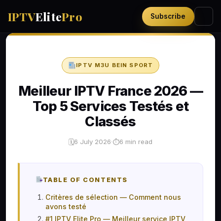
IPTV
Elite
Pro
Subscribe
IPTV M3U BEIN SPORT
Meilleur IPTV France 2026 —
Top 5 Services Testés et
Classés
6 July 2026
·
6 min read
🗓
⏱
TABLE OF CONTENTS
Critères de sélection — Comment nous
avons testé
#1 IPTV Elite Pro — Meilleur service IPTV