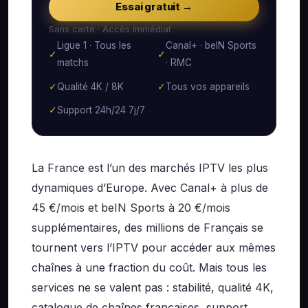
Essai gratuit →
Sans carte · Accès immédiat
Ligue 1 · Tous les
Canal+ · beIN Sports
✓
✓
matchs
· RMC
✓
Qualité 4K / 8K
✓
Tous vos appareils
✓
Support 24h/24 7j/7
La France est l’un des marchés IPTV les plus
dynamiques d’Europe. Avec Canal+ à plus de
45 €/mois et beIN Sports à 20 €/mois
supplémentaires, des millions de Français se
tournent vers l’IPTV pour accéder aux mêmes
chaînes à une fraction du coût. Mais tous les
services ne se valent pas : stabilité, qualité 4K,
catalogue de chaînes françaises, support