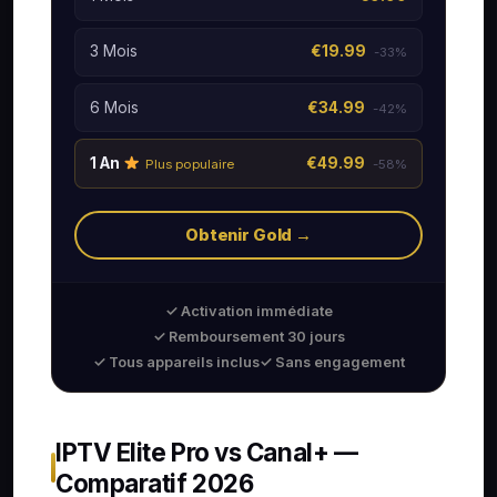
3 Mois
€19.99
-33%
6 Mois
€34.99
-42%
1 An
€49.99
Plus populaire
-58%
Obtenir Gold →
✓ Activation immédiate
✓ Remboursement 30 jours
✓ Tous appareils inclus
✓ Sans engagement
IPTV Elite Pro vs Canal+ —
Comparatif 2026