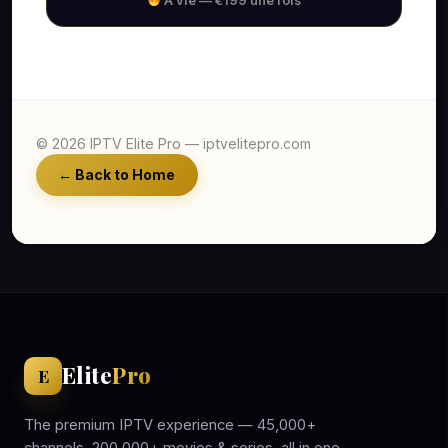
À vie — €199 une fois
© 2026 IPTV Elite Pro — iptvelitepro.com
← Back to Home
Elite
Pro
E
The premium IPTV experience — 45,000+