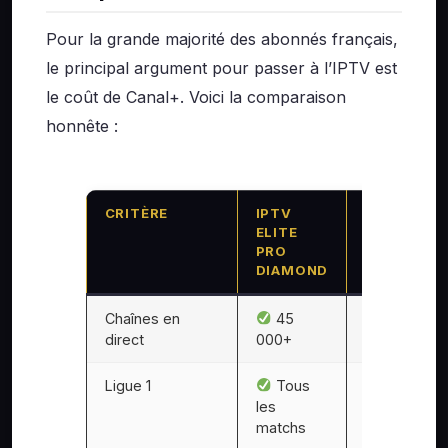
Pour la grande majorité des abonnés français,
le principal argument pour passer à l’IPTV est
le coût de Canal+. Voici la comparaison
honnête :
CRITÈRE
IPTV
CANAL+
ELITE
INTÉGRAL 
PRO
BEIN
DIAMOND
Chaînes en
45
~250
direct
000+
Ligue 1
Tous
8
les
matchs/jou
matchs