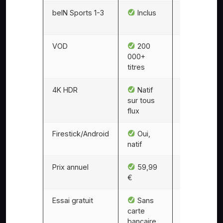
beIN Sports 1-3
Inclus
En option
(+20 €/mois
VOD
200
~5 000
000+
titres
4K HDR
Natif
Limité à
sur tous
Canal+ 4K
flux
Firestick/Android
Oui,
App limit
natif
Prix annuel
59,99
780 €+ (
€
€/mois)
Essai gratuit
Sans
Non
carte
bancaire