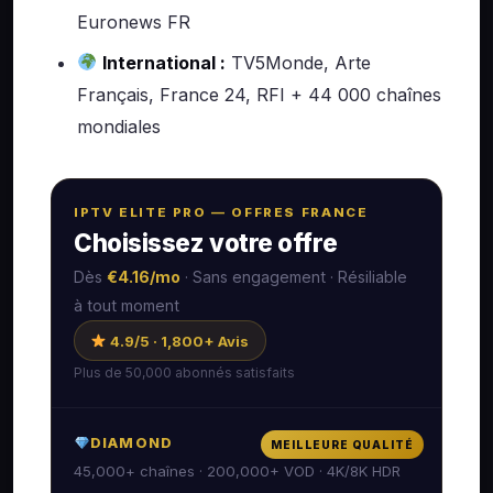
Euronews FR
International :
TV5Monde, Arte
Français, France 24, RFI + 44 000 chaînes
mondiales
IPTV ELITE PRO — OFFRES FRANCE
Choisissez votre offre
Dès
€4.16/mo
· Sans engagement · Résiliable
à tout moment
4.9/5 · 1,800+ Avis
Plus de 50,000 abonnés satisfaits
DIAMOND
MEILLEURE QUALITÉ
45,000+ chaînes · 200,000+ VOD · 4K/8K HDR