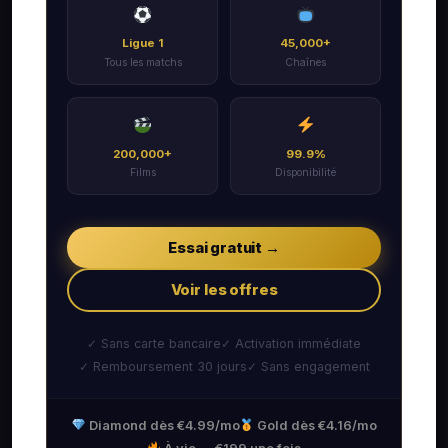
Ligue 1
45,000+
Tous les matchs
Chaînes
200,000+
99.9%
Films
Disponibilité
Essai gratuit →
Voir les offres
✓ Sans carte bancaire
✓ Activation immédiate
✓ Remboursement 30 jours
✓ Sans engagement
Diamond dès €4.99/mo
Gold dès €4.16/mo