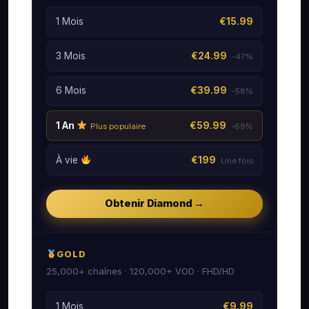
1 Mois
€15.99
3 Mois
€24.99
-47%
6 Mois
€39.99
-58%
1 An
€59.99
Plus populaire
-69%
À vie
€199
Une fois
Obtenir Diamond →
GOLD
25,000+ chaînes · 120,000+ VOD · FHD/HD
1 Mois
€9.99