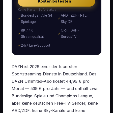
Kostenlos testen →
Keine Karte · Sofort aktiv
Bundesliga · Alle 34
ARD · ZDF · RTL ·
✓
✓
Spieltage
Sky DE
8K / 4K
ORF · SRF ·
✓
✓
Streamqualität
ServusTV
✓
24/7 Live-Support
DAZN ist 2026 einer der teuersten
Sportstreaming-Dienste in Deutschland. Das
DAZN Unlimited-Abo kostet 44,99 € pro
Monat — 539 € pro Jahr — und enthält zwar
Bundesliga-Spiele und Champions League,
aber keine deutschen Free-TV-Sender, keine
ARD/ZDF, keine Sky-Kanäle und keine