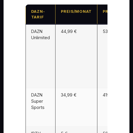
DAZN-
PREIS/MONAT
PREIS/JAHR
TARIF
DAZN
44,99 €
539,88 €
Unlimited
DAZN
34,99 €
419,88 €
Super
Sports