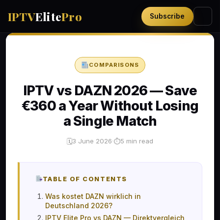
IPTV
Elite
Pro
Subscribe
COMPARISONS
IPTV vs DAZN 2026 — Save
€360 a Year Without Losing
a Single Match
3 June 2026
·
5 min read
🗓
⏱
TABLE OF CONTENTS
Was kostet DAZN wirklich in
Deutschland 2026?
IPTV Elite Pro vs DAZN — Direktvergleich