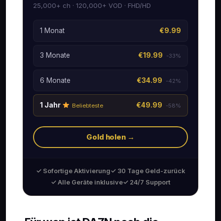
25,000+ ch · 120,000+ VOD · FHD/HD
1 Monat
€9.99
3 Monate
€19.99
-33%
6 Monate
€34.99
-42%
1 Jahr
€49.99
Beliebteste
-58%
Gold holen →
✓ Sofortige Aktivierung
✓ 30 Tage Geld-zurück
✓ Alle Geräte inklusive
✓ 24/7 Support