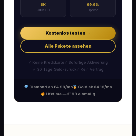
8K
99.9%
Ultra HD
Uptime
Kostenlos testen →
Alle Pakete ansehen
✓ Keine Kreditkarte
✓ Sofortige Aktivierung
✓ 30 Tage Geld-zurück
✓ Kein Vertrag
Diamond ab €4.99/mo
Gold ab €4.16/mo
Lifetime — €199 einmalig