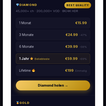
DIAMOND
BEST QUALITY
45,000+ ch · 200,000+ VOD · 8K/4K HDR
1 Monat
€15.99
3 Monate
€24.99
-47%
6 Monate
€39.99
-58%
1 Jahr
€59.99
Beliebteste
-69%
Lifetime
€199
Einmalig
Diamond holen →
GOLD