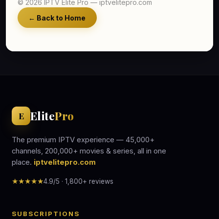
© 2026 IPTV Elite Pro — iptvelitepro.com
← Back to Home
Elite
Pro
E
The premium IPTV experience — 45,000+
channels, 200,000+ movies & series, all in one
place.
iptvelitepro.com
★★★★★
4.9/5 · 1,800+ reviews
SUBSCRIPTIONS