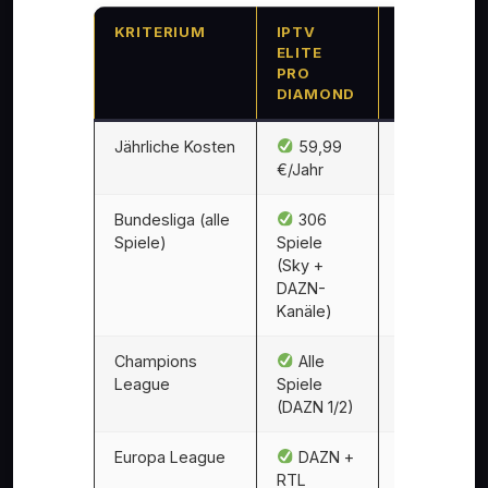
KRITERIUM
IPTV
DAZN
ELITE
UNLIMITE
PRO
DIAMOND
Jährliche Kosten
59,99
539,88
€/Jahr
€/Jahr
Bundesliga (alle
306
106
Spiele)
Spiele
Spiele
(Sky +
(DAZN-
DAZN-
Anteil)
Kanäle)
Champions
Alle
Alle
League
Spiele
Spiele
(DAZN 1/2)
Europa League
DAZN +
Ja
RTL