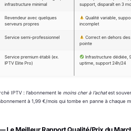
infrastructure minimal
support, disparaît en 3 mo
Revendeur avec quelques
Qualité variable, suppor
serveurs propres
incomplet
Service semi-professionnel
Correct en dehors des
pointe
Service premium établi (ex.
Infrastructure dédiée,
IPTV Elite Pro)
uptime, support 24h/24
ché IPTV : l’abonnement le
moins cher à l’achat
est souven
abonnement à 1,99 €/mois qui tombe en panne à chaque m
o — Le Meilleur Rapport Qualité/Prix du Mar