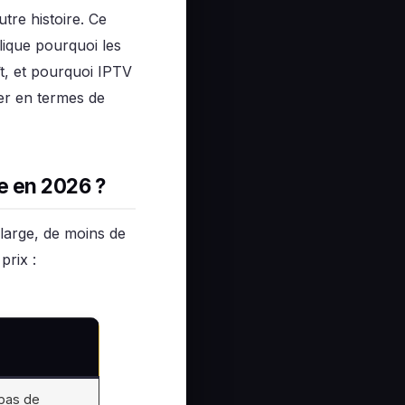
tre histoire. Ce
ique pourquoi les
t, et pourquoi IPTV
er en termes de
e en 2026 ?
large, de moins de
prix :
pas de