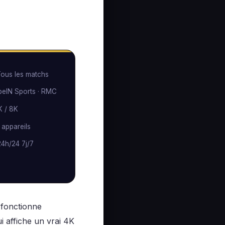
 Tous les matchs
beIN Sports · RMC
K / 8K
appareils
4h/24 7j/7
 fonctionne
i affiche un vrai 4K