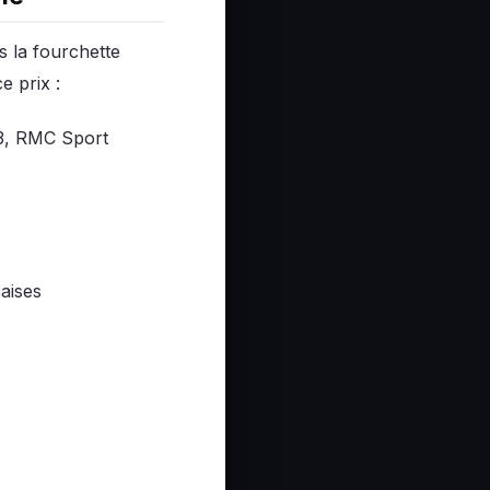
s la fourchette
 prix :
3, RMC Sport
aises