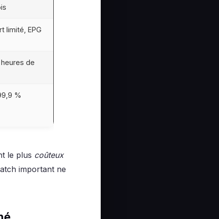
is
t limité, EPG
 heures de
 99,9 %
t le plus
coûteux
atch important ne
ché