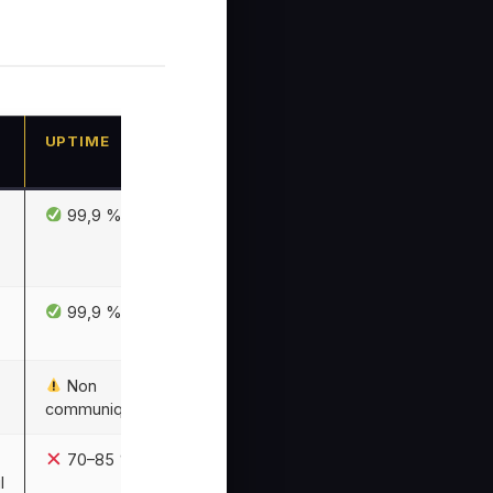
UPTIME
99,9 %
99,9 %
Non
communiqué
70–85 %
l