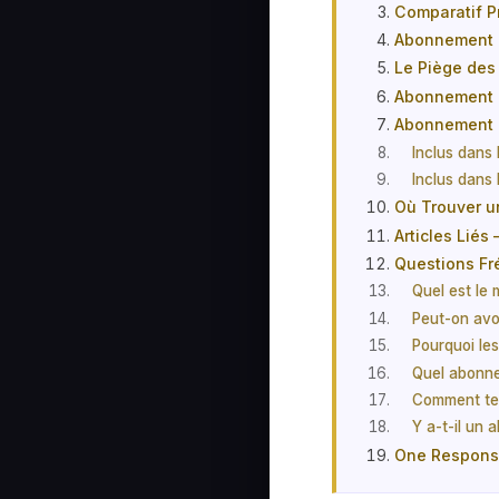
Comparatif P
Abonnement I
Le Piège des
Abonnement I
Abonnement I
Inclus dans
Inclus dans
Où Trouver u
Articles Liés
Questions F
Quel est le
Peut-on avo
Pourquoi le
Quel abonnem
Comment te
Y a-t-il un
One Respon