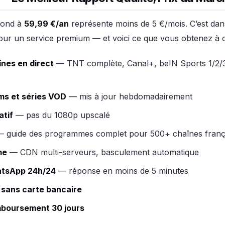
mond à
59,99 €/an
représente moins de 5 €/mois. C’est dan
ur un service premium — et voici ce que vous obtenez à ce
nes en direct
— TNT complète, Canal+, beIN Sports 1/2/
ms et séries VOD
— mis à jour hebdomadairement
atif
— pas du 1080p upscalé
 guide des programmes complet pour 500+ chaînes franç
me
— CDN multi-serveurs, basculement automatique
tsApp 24h/24
— réponse en moins de 5 minutes
t sans carte bancaire
mboursement 30 jours