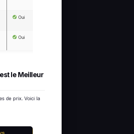
Oui
Oui
st le Meilleur
 de prix. Voici la
VS