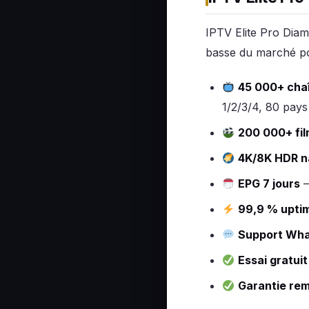
IPTV Elite Pro Dia
basse du marché po
45 000+ chaî
1/2/3/4, 80 pays
200 000+ fil
4K/8K HDR n
EPG 7 jours
—
99,9 % upti
Support Wha
Essai gratui
Garantie re