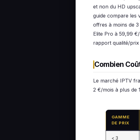
et non du HD upscal
guide compare les 
offres à moins de 3
Elite Pro à 59,99 €
rapport qualité/prix 
Combien Coût
Le marché IPTV fra
2 €/mois à plus de 1
GAMME
DE PRIX
< 3