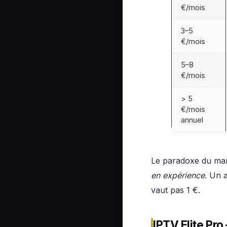
€/mois
3–5
€/mois
5–8
€/mois
> 5
€/mois
annuel
Le paradoxe du mar
en expérience
. Un 
vaut pas 1 €.
IPTV Elite Pr