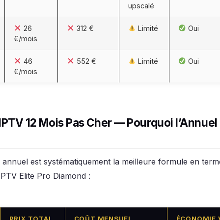
upscalé
26
312 €
Limité
Oui
€/mois
46
552 €
Limité
Oui
€/mois
TV 12 Mois Pas Cher — Pourquoi l’Annuel e
nnuel est systématiquement la meilleure formule en termes
PTV Elite Pro Diamond :
PRIX TOTAL
COÛT MENSUEL
ÉCONOMIE 