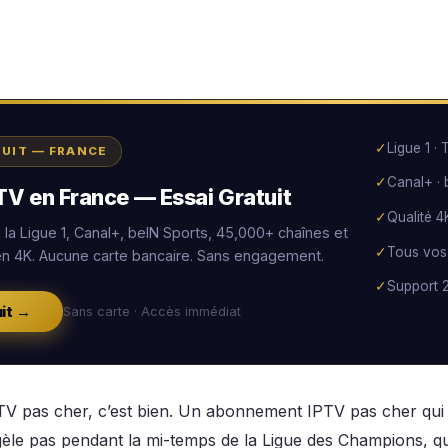
✓
Ligue 1 ·
TUIT — FRANCE
✓
Canal+ · 
PTV en France — Essai Gratuit
✓
Qualité 4
la Ligue 1, Canal+, beIN Sports, 45,000+ chaînes et
✓
Tous vos 
en 4K. Aucune carte bancaire. Sans engagement.
✓
Support 2
uit →
Sans carte · Accès immédiat
 pas cher, c’est bien. Un abonnement IPTV pas cher qui
èle pas pendant la mi-temps de la Ligue des Champions, qu