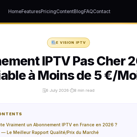
Home
Features
Pricing
Content
Blog
FAQ
Contact
E VISION IPTV
ement IPTV Pas Cher 
iable à Moins de 5 €/Mo
6 July 2026
·
8 min read
🗓
⏱
CONTENTS
e Vraiment un Abonnement IPTV en France en 2026 ?
o — Le Meilleur Rapport Qualité/Prix du Marché