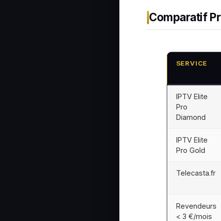
Comparatif P
SERVICE
IPTV Elite
Pro
Diamond
IPTV Elite
Pro Gold
Telecasta.fr
Revendeurs
< 3 €/mois