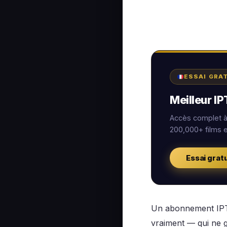
ESSAI GRA
Meilleur I
Accès complet à 
200,000+ films 
Essai grat
Un abonnement IPTV
vraiment — qui ne g