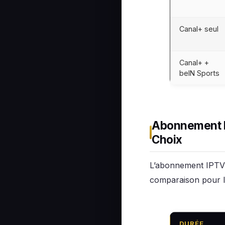
Canal+ seul
Canal+ +
beIN Sports
Abonnement IP
Choix
L’abonnement IPTV a
comparaison pour I
DURÉE