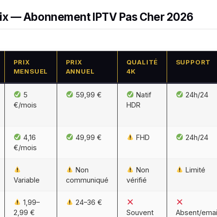
rix — Abonnement IPTV Pas Cher 2026
PRIX
PRIX
QUALITÉ
SUPPORT
MENSUEL
ANNUEL
4K
5
59,99 €
Natif
24h/24
€/mois
HDR
4,16
49,99 €
FHD
24h/24
€/mois
Non
Non
Limité
Variable
communiqué
vérifié
1,99–
24–36 €
2,99 €
Souvent
Absent/emai