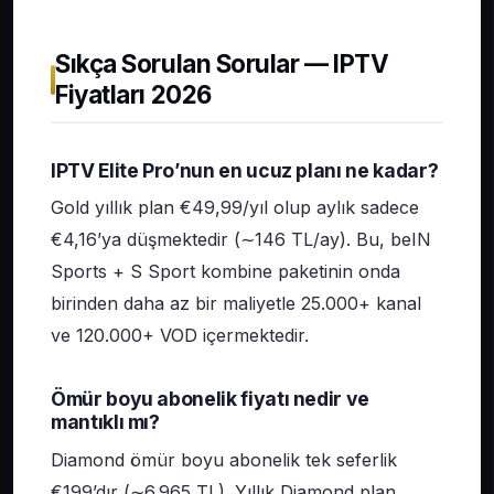
Sıkça Sorulan Sorular — IPTV
Fiyatları 2026
IPTV Elite Pro’nun en ucuz planı ne kadar?
Gold yıllık plan €49,99/yıl olup aylık sadece
€4,16’ya düşmektedir (∼146 TL/ay). Bu, beIN
Sports + S Sport kombine paketinin onda
birinden daha az bir maliyetle 25.000+ kanal
ve 120.000+ VOD içermektedir.
Ömür boyu abonelik fiyatı nedir ve
mantıklı mı?
Diamond ömür boyu abonelik tek seferlik
€199’dır (∼6.965 TL). Yıllık Diamond plan