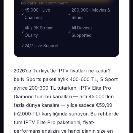
No card · No commitment
45,000+ Live
200,000+ Movies &
✓
✓
Channels
Series
4K / 8K Stream
All Devices
✓
✓
Quality
Supported
✓
24/7 Live Support
2026’da Türkiye’de IPTV fiyatları ne kadar?
beIN Sports paketi aylık 400-600 TL, S Sport
ayrıca 200-300 TL tutarken, IPTV Elite Pro
Diamond tüm bu kanalları — artı 45.000’den
fazla dünya kanalını — yılda sadece €59,99
(≈2.000 TL) karşılığında sunuyor. Bu rehberde
tüm IPTV Elite Pro paketlerini, fiyat-
performans analizini ve hangi planın size en