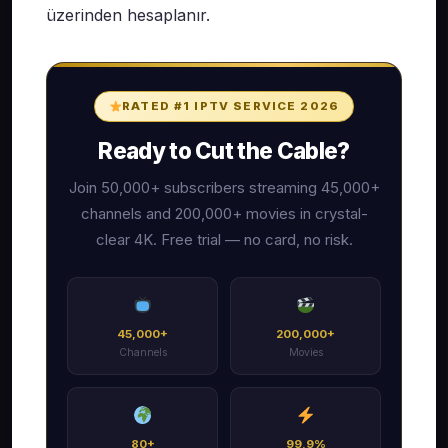
üzerinden hesaplanır.
RATED #1 IPTV SERVICE 2026
Ready to Cut the Cable?
Join 50,000+ subscribers streaming 45,000+
channels and 200,000+ movies in crystal-
clear 4K. Free trial — no card, no risk.
45,000+
200,000+
Channels
Movies
80+
99.9%