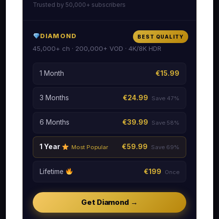
Trusted by 50,000+ subscribers
DIAMOND
BEST QUALITY
45,000+ ch · 200,000+ VOD · 4K/8K HDR
1 Month
€15.99
3 Months
€24.99
Save 47%
6 Months
€39.99
Save 58%
1 Year
€59.99
Most Popular
Save 69%
Lifetime
€199
Once
Get Diamond →