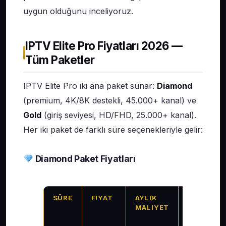
uygun olduğunu inceliyoruz.
IPTV Elite Pro Fiyatları 2026 —
Tüm Paketler
IPTV Elite Pro iki ana paket sunar:
Diamond
(premium, 4K/8K destekli, 45.000+ kanal) ve
Gold
(giriş seviyesi, HD/FHD, 25.000+ kanal).
Her iki paket de farklı süre seçenekleriyle gelir:
Diamond Paket Fiyatları
SÜRE
FIYAT
AYLIK
TL
MALIYET
KARŞILIĞI
(≈1 € = 35