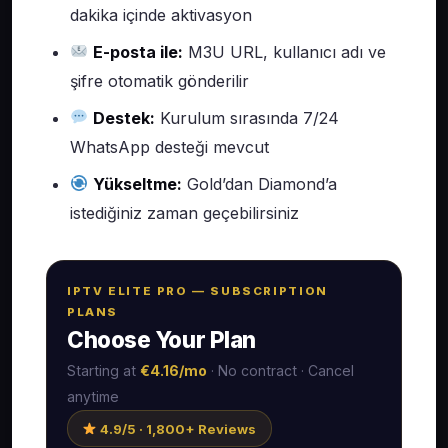
dakika içinde aktivasyon
E-posta ile:
M3U URL, kullanıcı adı ve
şifre otomatik gönderilir
Destek:
Kurulum sırasında 7/24
WhatsApp desteği mevcut
Yükseltme:
Gold’dan Diamond’a
istediğiniz zaman geçebilirsiniz
IPTV ELITE PRO — SUBSCRIPTION
PLANS
Choose Your Plan
Starting at
€4.16/mo
· No contract · Cancel
anytime
4.9/5 · 1,800+ Reviews