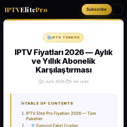
IPTV
Elite
Pro
Subscribe
IPTV TÜRKIYE
IPTV Fiyatları 2026 — Aylık
ve Yıllık Abonelik
Karşılaştırması
3 June 2026
·
5 min read
🗓
⏱
TABLE OF CONTENTS
IPTV Elite Pro Fiyatları 2026 — Tüm
Paketler
Diamond Paket Fiyatları