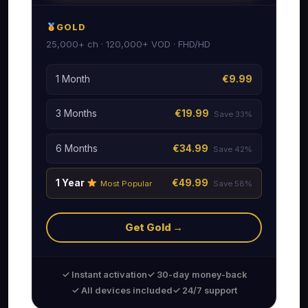
GOLD
25,000+ ch · 120,000+ VOD · FHD/HD
1 Month
€9.99
3 Months
€19.99
Save 33%
6 Months
€34.99
Save 42%
1 Year
€49.99
Most Popular
Save 58%
Get Gold →
✓ Instant activation
✓ 30-day money-back
✓ All devices included
✓ 24/7 support