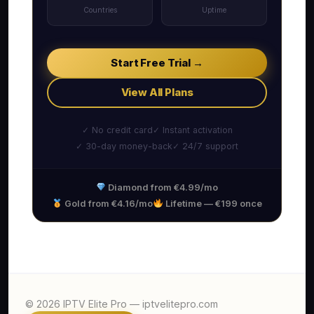
Countries
Uptime
Start Free Trial →
View All Plans
✓ No credit card
✓ Instant activation
✓ 30-day money-back
✓ 24/7 support
Diamond from €4.99/mo
Gold from €4.16/mo
Lifetime — €199 once
© 2026 IPTV Elite Pro — iptvelitepro.com