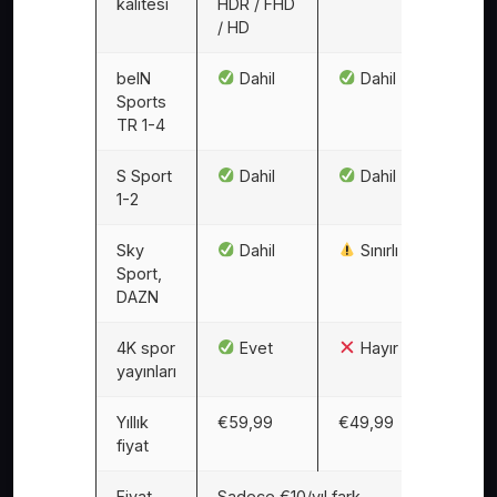
kalitesi
HDR / FHD
/ HD
beIN
Dahil
Dahil
Sports
TR 1-4
S Sport
Dahil
Dahil
1-2
Sky
Dahil
Sınırlı
Sport,
DAZN
4K spor
Evet
Hayır
yayınları
Yıllık
€59,99
€49,99
fiyat
Fiyat
Sadece €10/yıl fark