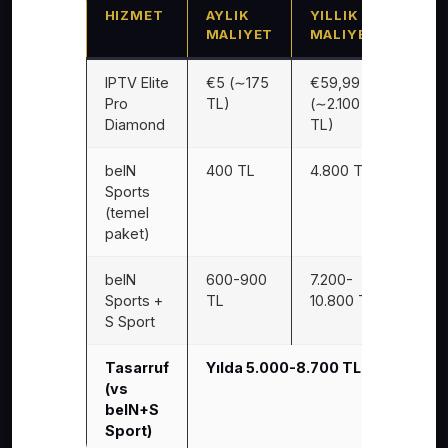
HIZMET
AYLIK
YILLIK
3 YI
MALIYET
MALIYET
MAL
IPTV Elite
€5 (∼175
€59,99
€179
Pro
TL)
(∼2.100
(∼6.
Diamond
TL)
TL)
beIN
400 TL
4.800 TL
14.4
Sports
(temel
paket)
beIN
600-900
7.200-
21.6
Sports +
TL
10.800 TL
32.4
S Sport
TL
Tasarruf
Yılda 5.000-8.700 TL tasarruf
(vs
beIN+S
Sport)