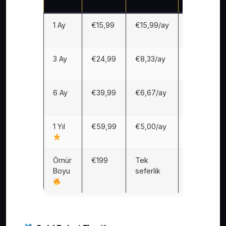
TL)
1 Ay
€15,99
€15,99/ay
∼560
TL/ay
3 Ay
€24,99
€8,33/ay
∼292
TL/ay
6 Ay
€39,99
€6,67/ay
∼234
TL/ay
1 Yıl
€59,99
€5,00/ay
∼175
TL/ay
Ömür
€199
Tek
∼6.965 TL
Boyu
seferlik
tek
seferlik