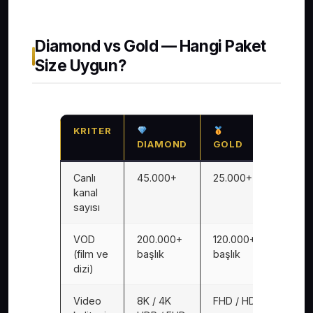
Diamond vs Gold — Hangi Paket
Size Uygun?
KRITER
DIAMOND
GOLD
Canlı
45.000+
25.000+
kanal
sayısı
VOD
200.000+
120.000+
(film ve
başlık
başlık
dizi)
Video
8K / 4K
FHD / HD