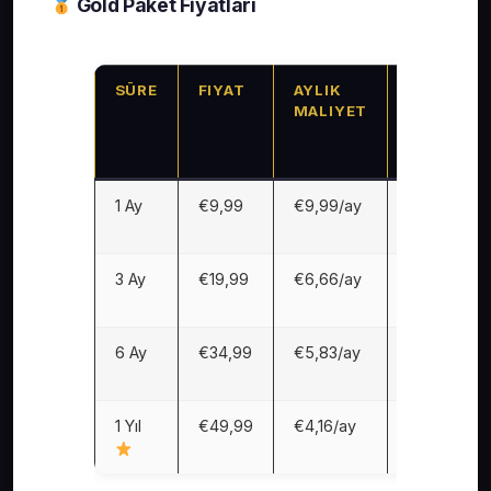
Gold Paket Fiyatları
SÜRE
FIYAT
AYLIK
TL
MALIYET
KARŞILIĞI
(≈1 € = 35
TL)
1 Ay
€9,99
€9,99/ay
∼350
TL/ay
3 Ay
€19,99
€6,66/ay
∼233
TL/ay
6 Ay
€34,99
€5,83/ay
∼204
TL/ay
1 Yıl
€49,99
€4,16/ay
∼146
TL/ay